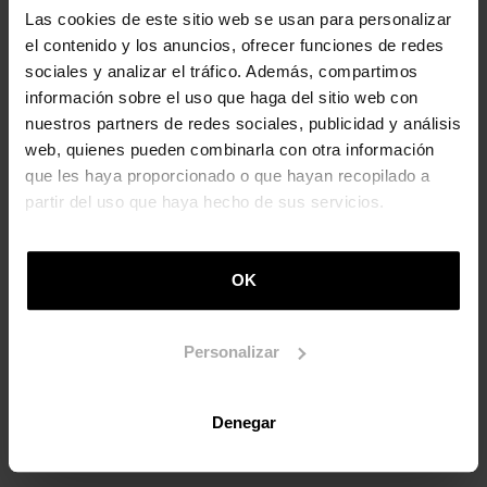
Las cookies de este sitio web se usan para personalizar
el contenido y los anuncios, ofrecer funciones de redes
sociales y analizar el tráfico. Además, compartimos
información sobre el uso que haga del sitio web con
nuestros partners de redes sociales, publicidad y análisis
web, quienes pueden combinarla con otra información
que les haya proporcionado o que hayan recopilado a
partir del uso que haya hecho de sus servicios.
OK
Turismo Euskadi
El portal de turismo de Euskadi ofrece una amplia
información sobre los principales espacios
Personalizar
patrimoniales del territorio
turismo.euskadi.eus
Denegar