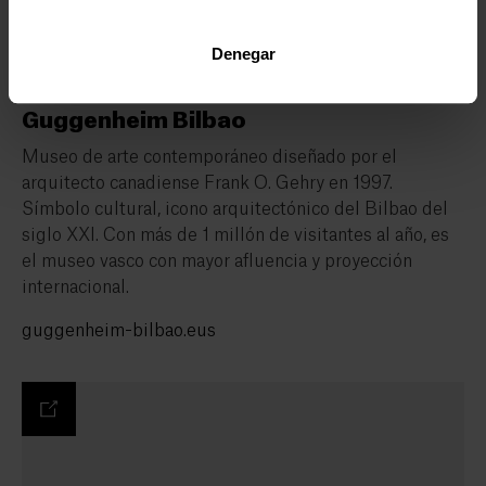
Denegar
Guggenheim Bilbao
Museo de arte contemporáneo diseñado por el
arquitecto canadiense Frank O. Gehry en 1997.
Símbolo cultural, icono arquitectónico del Bilbao del
siglo XXI. Con más de 1 millón de visitantes al año, es
el museo vasco con mayor afluencia y proyección
internacional.
guggenheim-bilbao.eus