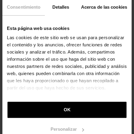
configuración y crecimiento.
Consentimiento
Detalles
Acerca de las cookies
museobilbao.com
Esta página web usa cookies
Las cookies de este sitio web se usan para personalizar
el contenido y los anuncios, ofrecer funciones de redes
sociales y analizar el tráfico. Además, compartimos
información sobre el uso que haga del sitio web con
nuestros partners de redes sociales, publicidad y análisis
web, quienes pueden combinarla con otra información
que les haya proporcionado o que hayan recopilado a
partir del uso que haya hecho de sus servicios.
OK
Personalizar