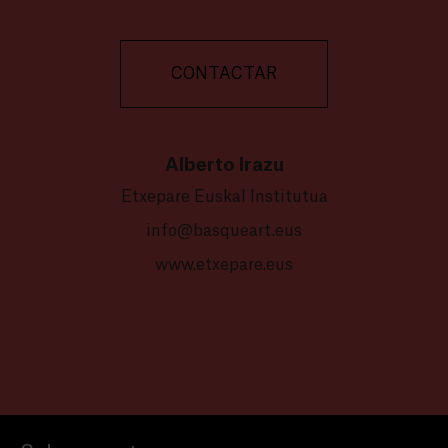
CONTACTAR
Alberto Irazu
Etxepare Euskal Institutua
info@basqueart.eus
www.etxepare.eus