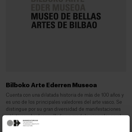
Bilboko Arte Ederren Museoa
Cuenta con una dilatada historia de más de 100 años y
es uno de los principales valedores del arte vasco. Se
distingue por su gran diversidad de manifestaciones
artísticas y ha desarrollado un modelo ejemplar en el
que la ciudadanía, la comunidad artística local y las
instituciones públicas han determinado su