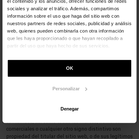
el contenido y los anuncios, ofrecer funciones de redes
como consecuencia del uso de esta página web o de
sociales y analizar el tráfico. Además, compartimos
la descarga de contenidos de la misma o a los que la
información sobre el uso que haga del sitio web con
misma redireccione. Los menores que pretendan
nuestros partners de redes sociales, publicidad y análisis
hacer uso de los servicios contenidos en este sitio
web, quienes pueden combinarla con otra información
web deberán contar con el consentimiento previo de
que les haya proporcionado o que hayan recopilado a
sus padres, tutores o representantes legales, siendo
partir del uso que haya hecho de sus servicios.
éstos los únicos responsables de los actos realizados
por los menores a su cargo.
OK
PROPIEDAD INTELECTUAL E
INDUSTRIAL
Personalizar
Todos los contenidos de la presente página web,
incluyendo sin carácter limitativo, textos, gráficos,
imágenes, su diseño y los derechos de propiedad
Denegar
intelectual que pudieran corresponder a dichos
contenidos, así como todas las marcas, nombres
comerciales o cualquier otro signo distintivo son
propiedad del titular del sitio web, o de sus legítimos