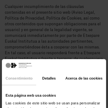
Cualquier incumplimiento de las cláusulas
contenidas en el presente sitio web (Aviso Legal,
Política de Privacidad, Política de Cookies, así como
otros contenidos que supongan obligaciones para el
usuario) y en general de la legalidad vigente, se
comunicará inmediatamente por parte de Etxepare
Euskal Institutua a las autoridades pertinentes,
comprometiéndose ésta a cooperar con las mismas.
En tal caso, el usuario responderá frente a Etxepare
Euskal Institutua o frente a terceros, de cualesquiera
daños y perjuicios que pudieran causarse como
consecuencia del incumplimiento de estas
obligaciones. Etxepare Euskal Institutua no se hace
Consentimiento
Detalles
Acerca de las cookies
responsable de ningún daño o pérdida que se derive
de un ataque de denegación de servicio, virus o
cualquier otro programa o material
Esta página web usa cookies
tecnológicamente perjudicial que pueda afectar a su
Las cookies de este sitio web se usan para personalizar
ordenador, equipo informático, datos o materiales