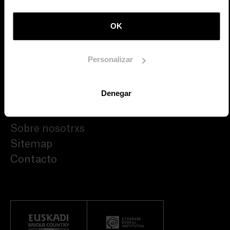
Lengua:
inglés
Editor:
Etxepare Euskal Institutua
OK
Número de páginas:
24
Personalizar
DESCARGAR
Denegar
Sobre nosotrxs
Sitemap
Contacto