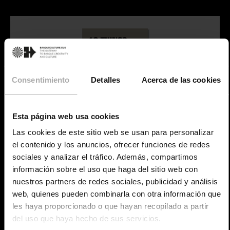
Consentimiento
Detalles
Acerca de las cookies
Esta página web usa cookies
Las cookies de este sitio web se usan para personalizar
el contenido y los anuncios, ofrecer funciones de redes
sociales y analizar el tráfico. Además, compartimos
No es fácil condensar la cultura de un país en un
información sobre el uso que haga del sitio web con
folleto tan pequeño.
nuestros partners de redes sociales, publicidad y análisis
Éste es un intento de ofrecer algunas pinceladas
web, quienes pueden combinarla con otra información que
para despertar la curiosidad
les haya proporcionado o que hayan recopilado a partir
y animar a descubrir el euskera, la cultura y la
del uso que haya hecho de sus servicios.
creación contemporánea vasca.