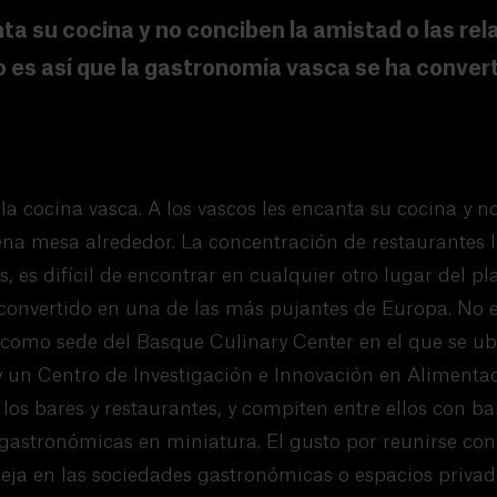
ta su cocina y no conciben la amistad o las re
 es así que la gastronomía vasca se ha convert
a cocina vasca. A los vascos les encanta su cocina y n
ena mesa alrededor. La concentración de restaurantes 
, es difícil de encontrar en cualquier otro lugar del pl
convertido en una de las más pujantes de Europa. No e
 como sede del Basque Culinary Center en el que se ub
 un Centro de Investigación e Innovación en Alimentac
os bares y restaurantes, y compiten entre ellos con bar
 gastronómicas en miniatura. El gusto por reunirse con
leja en las sociedades gastronómicas o espacios priva