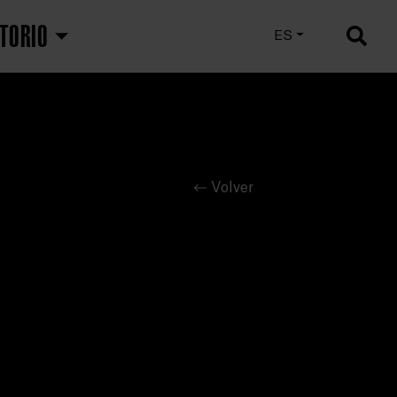
TORIO
EU
ES
EN
Volver