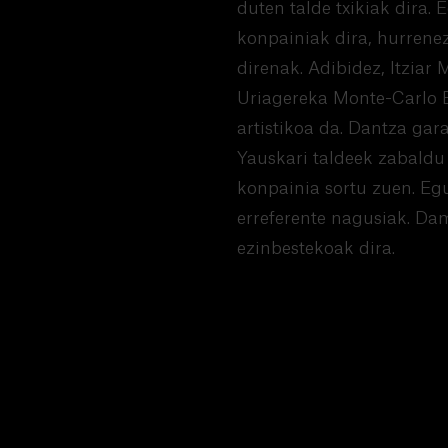
duten talde txikiak dira
konpainiak dira, hurrenez
direnak. Adibidez, Itziar
Uriagereka Monte-Carlo B
artistikoa da. Dantza gar
Yauskari taldeek zabaldu 
konpainia sortu zuen. Egu
erreferente nagusiak. Da
ezinbestekoak dira.