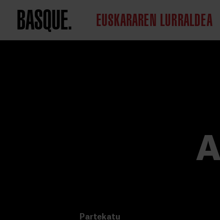
BASQUE.
EUSKARAREN LURRALDEA
A
Partekatu