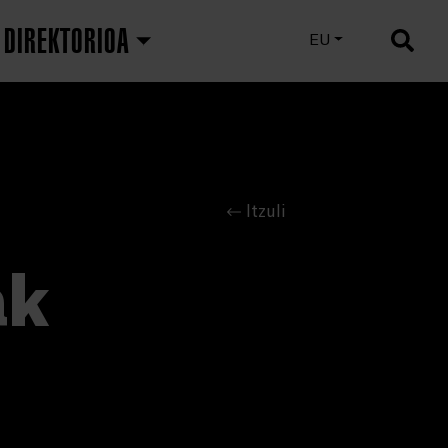
DIREKTORIOA
ES
EU
EN
Itzuli
ak