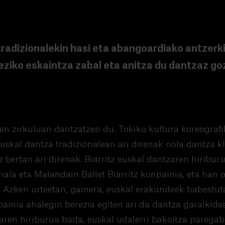
radizionalekin hasi eta abangoardiako antzerki 
ziko eskaintza zabal eta anitza du dantzaz go
 zirkuluan dantzatzen du. Tokiko kultura koreografi
uskal dantza tradizionalean ari direnak nola dantza k
z bertan ari direnak. Biarritz euskal dantzaren hiribu
ala eta Malandain Ballet Biarritz konpainia, eta han 
n. Azken urteetan, gainera, euskal erakundeek babestu
inia ahalegin berezia egiten ari da dantza garaikidea
zaren hiriburua bada, euskal udalerri bakoitza parega