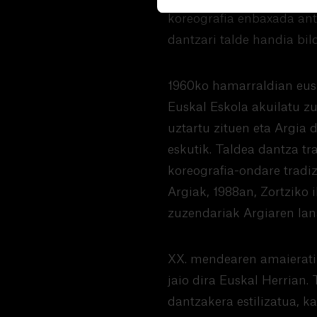
koreografia enbaxada anto
dantzari talde handia bil
1960ko hamarraldian eusk
Euskal Eskola akuilatu z
uztartu zituen eta Argia 
eskutik. Taldea dantza tra
koreografia-ondare tradiz
Argiak, 1988an, Zortziko 
zuzendariak Argiaren lan
XX. mendearen amaieratik
jaio dira Euskal Herrian.
dantzakera estilizatua, k