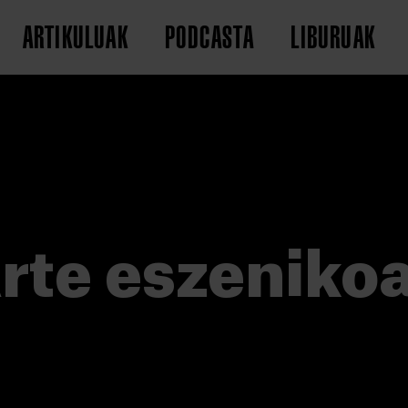
ARTIKULUAK
PODCASTA
LIBURUAK
rte eszeniko