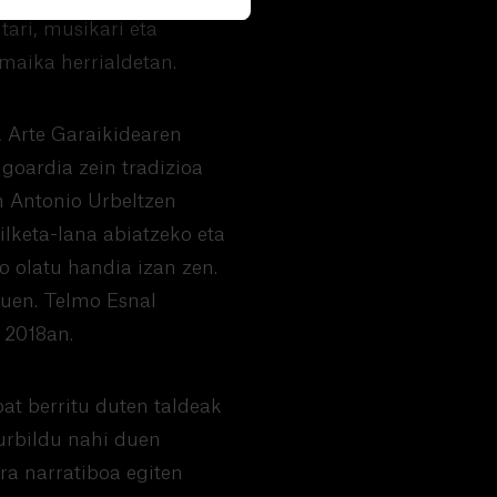
tari, musikari eta
maika herrialdetan.
k Arte Garaikidearen
goardia zein tradizioa
n Antonio Urbeltzen
bilketa-lana abiatzeko eta
o olatu handia izan zen.
zuen. Telmo Esnal
 2018an.
at berritu duten taldeak
hurbildu nahi duen
era narratiboa egiten