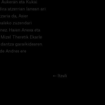
o Aukeran eta Kukai
ira atzerrian lanean ari
zaria da, Asier
naleko zuzendari
inez. Haien Anexa eta
 Mizel Theretik Ekarle
l dantza garaikidearen
 de Andres ere
Itzuli