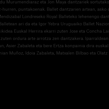
. Edu Murumendiaraz eta Jon Maya dantzariek sortutak
-hurren, puntakoenak. Ballet dantzarien artean, asko d
 Mendizabal Londreseko Royal Balleteko lehenengo dant
alletean ari da eta Igor Yebra Uruguaiko Ballet Nazio
aikidea Euskal Herrira ekarri zuten Jose eta Concha La
zuten ordura arte arrotza zen dantzakera. Iparraldean
n, Asier Zabaleta eta bere Ertza konpainia dira euska
mian Muñoz, Idoia Zabaleta, Matxalen Bilbao eta Olatz