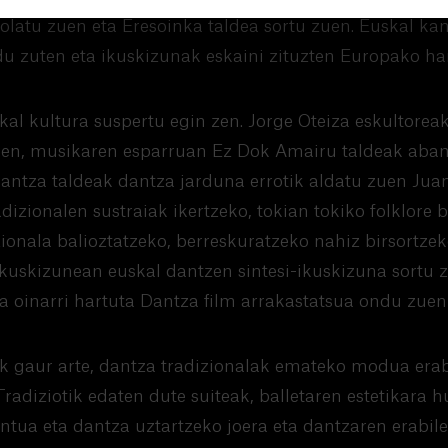
latu zuen eta Eresoinka taldea sortu zuen. Euskal kan
du zuten eta ikuskizunak eskaini zituzten Europako ha
al kultura suspertu egin zen. Jorge Oteiza eskultorea
uen, musikaren esparruan Ez Dok Amairu taldeak aban
dantza taldeak dantza jarduna errotik aldatu zuen Jua
dizionalen sustraiak ikertzeko, tokian tokiko folklore 
ionala balioztatzeko, berreskuratzeko nahiz birsortzek
ikuskizunean euskal dantzen sintesi-ikuskizuna sortu 
a oinarri hartuta Dantza film arrakastatsua ondu zuen
 gaur arte, dantza tradizionalak emateko modua erab
 Tradiziotik edaten dute suiteak, balletaren estetikara 
antua eta dantza uztartzeko joera eta dantzaren erabil