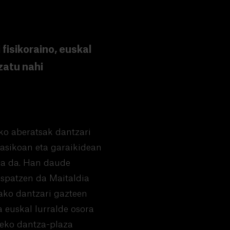
fisikoraino, euskal
zatu nahi
ko aberatsak dantzari
lasikoan eta garaikidean
rua da. Han daude
ospatzen da Maitaldia
tako dantzari gazteen
 euskal lurralde osora
beko dantza-plaza