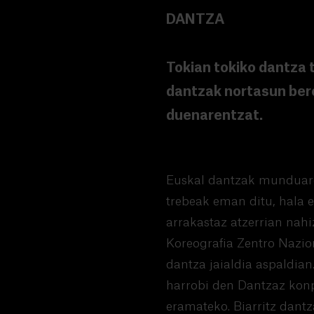
DANTZA
Tokian tokiko dantza t
dantzak nortasun bere
duenarentzat.
Euskal dantzak munduaren
trebeak eman ditu, hala e
arrakastaz atzerrian nahi
Koreografia Zentro Nazion
dantza jaialdia aspaldia
harrobi den Dantzaz konpa
eramateko. Biarritz dant