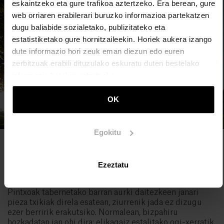
eskaintzeko eta gure trafikoa aztertzeko. Era berean, gure
web orriaren erabilerari buruzko informazioa partekatzen
dugu baliabide sozialetako, publizitateko eta
estatistiketako gure hornitzaileekin. Horiek aukera izango
dute informazio hori zeuk eman diezun edo euren
zerbitzuak erabili dituzulako eskuratu duten bestelako
informazio batekin uztartzeko.
OK
Egokitu
Argazkia: Basque Culinary Center
Ezeztatu
8. Pintxomania
Pintxoak tabernetako barran aurki daitezkeen janari
pieza txikiak direla esatean, ziurrenik jada ez dizugu
ezer berririk erakutsiko. Normalean, bizpahiru
hozkadatan jan ohi dira; elikagaiz estalitako ogi-xerratik