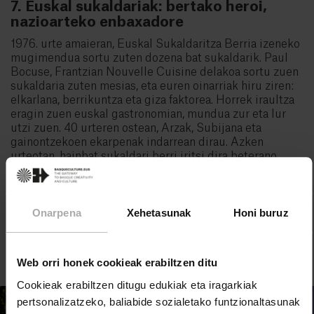
7. Euskal sukaldariak: bertako heroi,
nazioarteko enbaxadore
1976. urte amaieran, Euskal Sukaldaritza Berria izeneko
mugimendua sortu zuten dozena bat sukaldarik. Paul
Bocuse, Frantzian Nouvelle Cuisine delakoa sortu zuen
sukaldaria zuten mesias, eta euren oinarriak hiru ziren:
elkarlana, berrikuntza eta giza faktorea. Horrek iraultza
eragin zuen euskal gastronomian, mundua zur eta lur
utzi zuen. 40 urteren ostean, Arzak, Subijana eta
gainontzekoen ekarpenak indarrean dirau. Azken
urteotan, hainbat sukaldari berri iritsi dira beterano
nekaezin horiek ordezkatzera: Aizpea Oihaneder, Elena
Arzak, Pilar Idoate, Eneko Atxa, Gorka Txapartegui,
Ruben Trincado…
Onarpena
Xehetasunak
Honi buruz
Web orri honek cookieak erabiltzen ditu
Cookieak erabiltzen ditugu edukiak eta iragarkiak
pertsonalizatzeko, baliabide sozialetako funtzionaltasunak