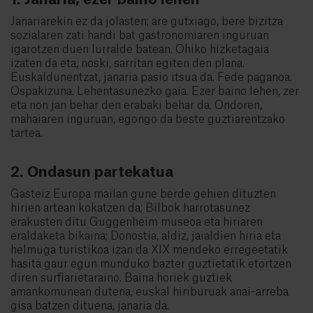
Janariarekin ez da jolasten; are gutxiago, bere bizitza
sozialaren zati handi bat gastronomiaren inguruan
igarotzen duen lurralde batean. Ohiko hizketagaia
izaten da eta, noski, sarritan egiten den plana.
Euskaldunentzat, janaria pasio itsua da. Fede paganoa.
Ospakizuna. Lehentasunezko gaia. Ezer baino lehen, zer
eta non jan behar den erabaki behar da. Ondoren,
mahaiaren inguruan, egongo da beste guztiarentzako
tartea.
2. Ondasun partekatua
Gasteiz Europa mailan gune berde gehien dituzten
hirien artean kokatzen da; Bilbok harrotasunez
erakusten ditu Guggenheim museoa eta hiriaren
eraldaketa bikaina; Donostia, aldiz, jaialdien hiria eta
helmuga turistikoa izan da XIX mendeko erregeetatik
hasita gaur egun munduko bazter guztietatik etortzen
diren surflarietaraino. Baina horiek guztiek
amankomunean dutena, euskal hiriburuak anai-arreba
gisa batzen dituena, janaria da.