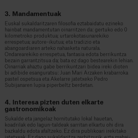
3. Mandamentuak
Euskal sukaldaritzaren filosofia eztabaidatu ezineko
hainbat mandamentutan oinarritzen da: gertuko edo 0
kilometroko produktua; urtarokotasunarekiko
errespetua; autore-ikutua; eta tradizio eta
abangoardiaren arteko nahasketa naturala.
Ondarearekiko errespetua, fantasia edota berrikuntza
bezain garrantzitsua da; bata ez dago bestearekin lehian.
Oinarriak ahaztu gabe berrikuntzari bidea ireki dioten
bi adibide esanguratsu: Juan Mari Arzaken krabarroka
pastel ospetsua eta Akelarre jatetxeko Pedro
Subijanaren lupia piperbeltz berdetan.
4. Interesa pizten duten elkarte
gastronomikoak
Sukalde eta jangelaz hornitutako lokal hauetan,
koadrilak edo lagun-taldeak sarritan elkartu ohi dira
bazkaldu edota afaltzeko. Ez dira publikoari irekitako
jatetxeak. Ez dago sukaldaritza zerbitzurik, ezta mahai-