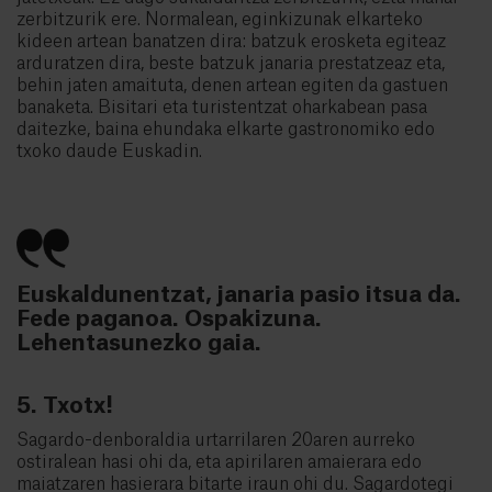
zerbitzurik ere. Normalean, eginkizunak elkarteko
kideen artean banatzen dira: batzuk erosketa egiteaz
arduratzen dira, beste batzuk janaria prestatzeaz eta,
behin jaten amaituta, denen artean egiten da gastuen
banaketa. Bisitari eta turistentzat oharkabean pasa
daitezke, baina ehundaka elkarte gastronomiko edo
txoko daude Euskadin.
Euskaldunentzat, janaria pasio itsua da.
Fede paganoa. Ospakizuna.
Lehentasunezko gaia.
5. Txotx!
Sagardo-denboraldia urtarrilaren 20aren aurreko
ostiralean hasi ohi da, eta apirilaren amaierara edo
maiatzaren hasierara bitarte iraun ohi du. Sagardotegi