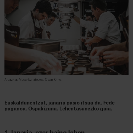
Argazkia: Mugaritz jatetxea, Oscar Oliva
Euskaldunentzat, janaria pasio itsua da. Fede
paganoa. Ospakizuna. Lehentasunezko gaia.
1. Janaria, ezer baino lehen