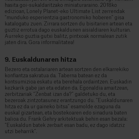
hasita goi-sukaldaritzako miniaturaraino. 2018ko
edizioan, Lonely Planet-eko Ultimate List zerrendak
“munduko esperientzia gastronomiko hoberen” gisa
katalogatu zuen. Zirrara sortzen du bisitarien artean eta
guztiz errotua dago euskaldunen aisialdiaren kulturan.
Aurreko guztia gutxi balitz, pintxoak normalean zutik
jaten dira. Gora informalitatea!
9. Euskaldunaren hitza
Bezero eta ostalariaren artean sortzen den elkarrekiko
konfiantza sakratua da. Taberna batean ez da
kontsumizioa eskatu eta berehala ordaintzen. Euskadin
kezkarik gabe jan eta edaten da. Egonaldia amaitzean,
zerbitzariak “Zenbat izan da?” galdetuko du, eta
bezeroak zintzotasunez erantzungo du. “Euskaldunaren
hitza ez da ur gaineko bitsa” esamolde ezaguna da
euskal gizartean, eta bostekoaren edo sinadura baten
balioa du. Frank Gehry arkitektuak behin esan bezala:
“Euskaldun batek zerbait esan badu, ez dago idatziz
utzi beharrik”.