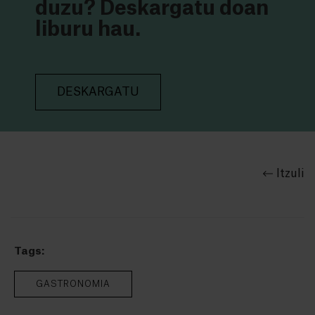
duzu? Deskargatu doan
liburu hau.
DESKARGATU
Itzuli
Tags:
GASTRONOMIA