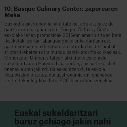
10. Basque Culinary Center: zaporearen
Meka
Euskadik gastronomia fakultate bat edukitzea ez da
gauza exotikoa gaur egun. Basque Culinary Center
eskolako lehen promozioak 2015ean amaitu zituen bere
ikasketak. Bertan, abangoardiako sukaldaritzan eta
gastronomiaren industriarekin loturiko beste hainbat
arlotan trebatzen dira mundu osotik etorritako ikasleak.
Mondragon Unibertsitateari atxikitako eskola da
sukaldaritzaren Harvard hau; bertan, nazioarteko chef
onenek euren jakinduria eskaintzen dute eskola
magistralen bitartez, eta gastronomiaren lehenengo
zentro teknologikoa dute, BCC Innovation izenekoa.
Euskal sukaldaritzari
buruz gehiago jakin nahi