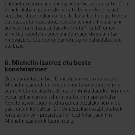
batzuetan eserita jan ohi da, beste batzuetan zutik. Den-
denek, alabaina, zorrozki jarraitu beharreko erritual-
sorta bat dute: bakailao-tortila, bakailao frijitua, txuleta
eta gazta eta irasagarraz osatutako menu finkoa; nahi
adina alditan dastatu daitekeen eta “Txotx!” oihua
jarraituz kupeletik edan ohi den sagardo eskaintza
mugagabea; eta, ororen gainetik, giro patxadatsu, alai
eta bizia.
6. Michelin izarrez eta beste
konstelazioez
Datu garrantzitsu bat: Donostia da metro karratuko
Michelin izar gehien dituen munduko bigarren hiria,
soilik Kiotoren atzetik. Erraz identifika daiteke herrialde
osoan zehar sarituak diren jatetxeen mapa zehatza.
Konstelazioak ugariak dira gurea bezalako herrialde
gastronomiko batean. 2019an, Euskadiko 23 jatetxek
lortu zuten sari preziatua, horietatik lau jada hiru
Michelin izar edukitzera iritsiz.