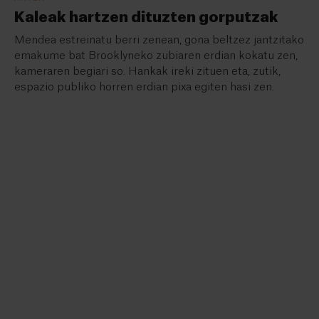
Kaleak hartzen dituzten gorputzak
Mendea estreinatu berri zenean, gona beltzez jantzitako
emakume bat Brooklyneko zubiaren erdian kokatu zen,
kameraren begiari so. Hankak ireki zituen eta, zutik,
espazio publiko horren erdian pixa egiten hasi zen.