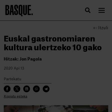
BASQUE.
Itzuli
Euskal gastronomiaren
kultura ulertzeko 10 gako
Hitzak: Jon Pagola
2020 Api 13
Partekatu
Kopiatu esteka