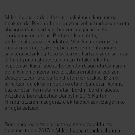
Mikel Laboa ez da edozein euskal musikari: mitoa
bilakatu da. Bere ibilbide guztian zehar tradizioaren eta
abangoardiaren artean ibili zen, iraganaren eta
etorkizunaren artean. Bertakotik abiatuta,
unibertsaltasuna besarkatuz. Musika ulerterraz eta
irisgarria egin zezakeen, baina esperimentaziorako
saiakera batzuk egiteko tartea ere hartzen zuen sarritan
(oihu eta onomatopeietan oinarritutako lekeitio
ospetsuak, kasu), abesti berean Jon Cage eta Camarón
de la Isla omentzera iritsiz. Laboa erraldoia izan zen.
Desagertzeari uko egiten dioten horietakoa. Bizirik
jarraitzen du ekitaldi publiko eta pribatuetan, familia-
bazkarietan, herri eta hirietan; berdin-berdin abestu
ditzakete bere abestiak Donostia 2016 Kultur
Hiriburutzaren inaugurazio ekitaldian zein Baigorriko
errugbi zelaian.
Bere ondarea ortzadar baten antzera zabaldu eta
transmititu da. 2017an
Mikel Laboa izeneko albuma