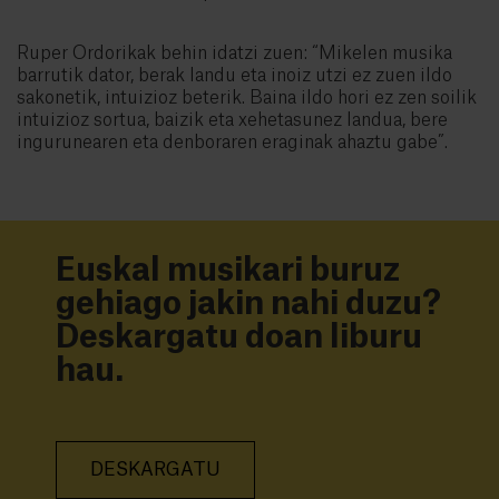
Ruper Ordorikak behin idatzi zuen: “Mikelen musika
barrutik dator, berak landu eta inoiz utzi ez zuen ildo
sakonetik, intuizioz beterik. Baina ildo hori ez zen soilik
intuizioz sortua, baizik eta xehetasunez landua, bere
ingurunearen eta denboraren eraginak ahaztu gabe”.
Euskal musikari buruz
gehiago jakin nahi duzu?
Deskargatu doan liburu
hau.
DESKARGATU