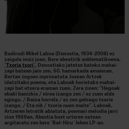
Badirudi Mikel Laboa (Donostia, 1934-2008) ez
zaigula inoiz joan. Bere abestirik enblematikoena,
´Txoria txori´
, Donostiako jatetxe bateko mahai-
zapi batean jaio zen, 60. hamarkada amaieran.
Bertan zegoen inprimatuta Joxean Artzek
idatzitako poema, eta Laboak horietako mahai-
zapi bat etxera eraman zuen. Zera zioen: “Hegoak
ebaki banizkio / nirea izango zen / ez zuen alde
egingo. / Baina horrela / ez zen gehiago txoria
izango. / Eta nik / txoria nuen maite”. Laboak,
Artzeren letratik abiatuta, poemari melodia jarri
zion 1969an. Abestia bost urteren ostean
argitaratu zen bere ´Bat-Hiru´ lehen LP-an.