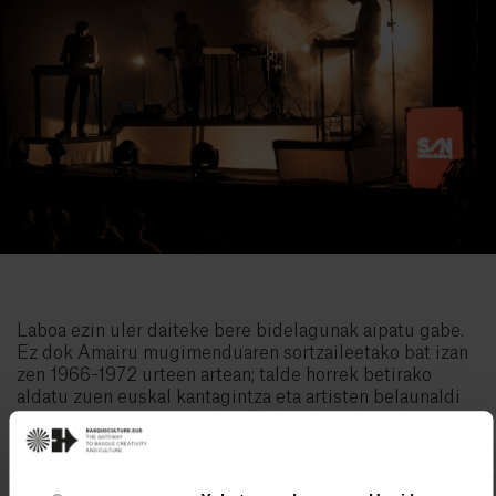
Laboa ezin uler daiteke bere bidelagunak aipatu gabe.
Ez dok Amairu mugimenduaren sortzaileetako bat izan
zen 1966-1972 urteen artean; talde horrek betirako
aldatu zuen euskal kantagintza eta artisten belaunaldi
berri bati ateak ireki zizkion (Xabier Lete, Lourdes
Iriondo, Benito Lertxundi, Artze anaiak…). Lete musikari
eta poeta zen, eta bere ondarea ezabaezina da.
Iriondorekin batera, euskal gazteriaren sentimenduen