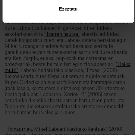
sakonetik.
Ezeztatu
Kantautore ala ez, iragandakoek eta oraingoek miresten
dute Laboa. Eta Laboatik igarotzen diren bideak
askotarikoak dira.
´Izarren hautsa´
abestia, adibidez,
Letek konposatu zuen, eta Laboak ostera bertsioa egin.
Mikel Urdangarin edota Anari bezalako sortzaile
garaikideek euren zuzenekoetan sartu ohi dute abestia,
eta Ken Zazpik, euskal pop-rock mainstreamaren
ordezkariak, beste bertsio bat egin zion abestiari.
´Haika
mutil´
, Laboak hedatutako klasikoa, ´Etxea´ (2008)
diskoan sartu zuen Kepa Junkera soinujole ospetsuak.
Ruper Ordorika da euskal folkaren eta haratagokoaren
(rock lasaia, kantautore elektrikoa) azken 30 urteotako
beste gako bat. Laboaren ´Xoriek 17´ (2005) azken
estudioko diskoko abesti batean hartu zuen parte, eta
Bidehuts disketxeak antolatutako artistaren omenaldi
berri batean bere alea jarri zuen.
´Txinaurriak. Mikel Laboari ikasitako kantuak´
(2010)