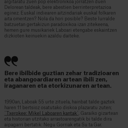
argitaratu zuen pop elektronikoa jorratzen duen
Delorean taldeak, bere abestien berrinterpretazioa
eginez. Euskal indiearen aitzindariak euskal folkaren
aita omentzen? Nola da hori posible? Beste lurralde
batzuetan gertakizun paradoxikoa izan zitekeena,
hemen gure musikariek Laboari etengabe eskaintzen
dizkioten keinuekin azaldu daiteke.
Bere ibilbide guztian zehar tradizioaren
eta abangoardiaren artean ibili zen,
iraganaren eta etorkizunaren artean.
1990an, Laboak 55 urte zituela, hainbat talde gaztek
haren 11 bertsioz osatutako diskoa plazaratu zuten;
´Txerokee: Mikel Laboaren kantak´
. Garaiko gizartean
eta historian utzitako arrastoarengatik bi talde dira
aipagarri bertatik: Negu Gorriak eta Su ta Gar.