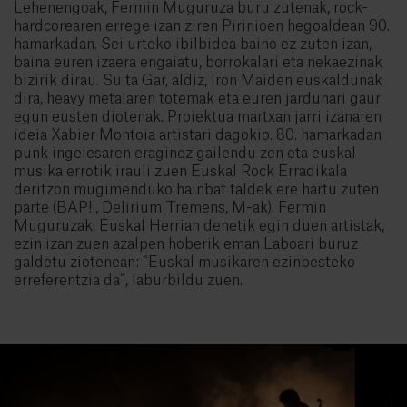
Lehenengoak, Fermin Muguruza buru zutenak, rock-
hardcorearen errege izan ziren Pirinioen hegoaldean 90.
hamarkadan. Sei urteko ibilbidea baino ez zuten izan,
baina euren izaera engaiatu, borrokalari eta nekaezinak
bizirik dirau. Su ta Gar, aldiz, Iron Maiden euskaldunak
dira, heavy metalaren totemak eta euren jardunari gaur
egun eusten diotenak. Proiektua martxan jarri izanaren
ideia Xabier Montoia artistari dagokio. 80. hamarkadan
punk ingelesaren eraginez gailendu zen eta euskal
musika errotik irauli zuen Euskal Rock Erradikala
deritzon mugimenduko hainbat taldek ere hartu zuten
parte (BAP!!, Delirium Tremens, M-ak). Fermin
Muguruzak, Euskal Herrian denetik egin duen artistak,
ezin izan zuen azalpen hoberik eman Laboari buruz
galdetu ziotenean: “Euskal musikaren ezinbesteko
erreferentzia da”, laburbildu zuen.