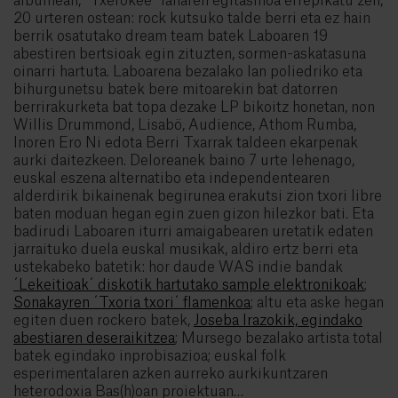
albumean, ´Txerokee´ lanaren egitasmoa errepikatu zen,
20 urteren ostean: rock kutsuko talde berri eta ez hain
berrik osatutako dream team batek Laboaren 19
abestiren bertsioak egin zituzten, sormen-askatasuna
oinarri hartuta. Laboarena bezalako lan poliedriko eta
bihurgunetsu batek bere mitoarekin bat datorren
berrirakurketa bat topa dezake LP bikoitz honetan, non
Willis Drummond, Lisabö, Audience, Athom Rumba,
Inoren Ero Ni edota Berri Txarrak taldeen ekarpenak
aurki daitezkeen. Deloreanek baino 7 urte lehenago,
euskal eszena alternatibo eta independentearen
alderdirik bikainenak begirunea erakutsi zion txori libre
baten moduan hegan egin zuen gizon hilezkor bati. Eta
badirudi Laboaren iturri amaigabearen uretatik edaten
jarraituko duela euskal musikak, aldiro ertz berri eta
ustekabeko batetik: hor daude WAS indie bandak
´Lekeitioak´ diskotik hartutako sample elektronikoak
;
Sonakayren ´Txoria txori´ flamenkoa
; altu eta aske hegan
egiten duen rockero batek,
Joseba Irazokik, egindako
abestiaren deseraikitzea
; Mursego bezalako artista total
batek egindako inprobisazioa; euskal folk
esperimentalaren azken aurreko aurkikuntzaren
heterodoxia Bas(h)oan proiektuan…