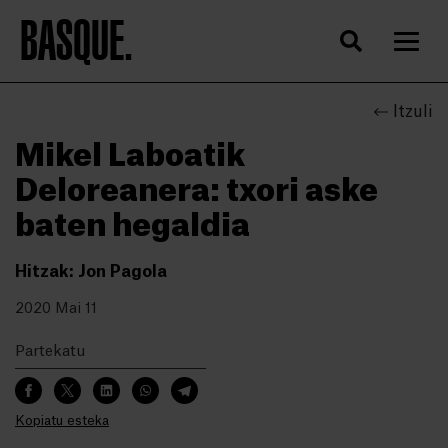
BASQUE.
Itzuli
Mikel Laboatik
Deloreanera: txori aske
baten hegaldia
Hitzak: Jon Pagola
2020 Mai 11
Partekatu
Kopiatu esteka