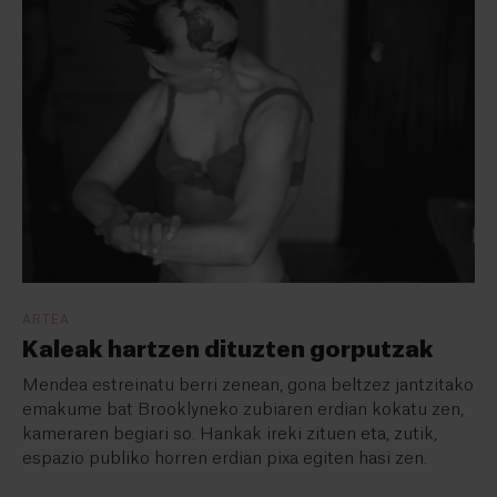
ARTEA
Kaleak hartzen dituzten gorputzak
Mendea estreinatu berri zenean, gona beltzez jantzitako
emakume bat Brooklyneko zubiaren erdian kokatu zen,
kameraren begiari so. Hankak ireki zituen eta, zutik,
espazio publiko horren erdian pixa egiten hasi zen.