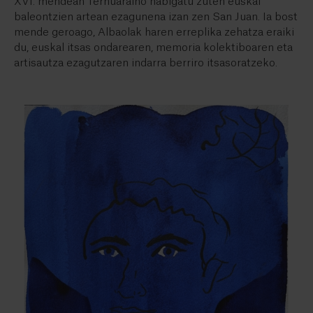
XVI. mendean Ternuaraino nabigatu zuten euskal
baleontzien artean ezagunena izan zen San Juan. Ia bost
mende geroago, Albaolak haren erreplika zehatza eraiki
du, euskal itsas ondarearen, memoria kolektiboaren eta
artisautza ezagutzaren indarra berriro itsasoratzeko.