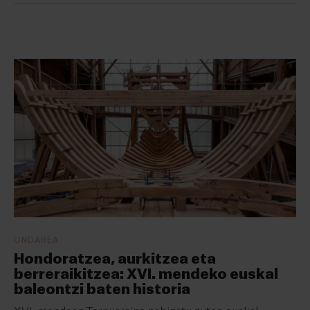
ONDAREA
Hondoratzea, aurkitzea eta
berreraikitzea: XVI. mendeko euskal
baleontzi baten historia