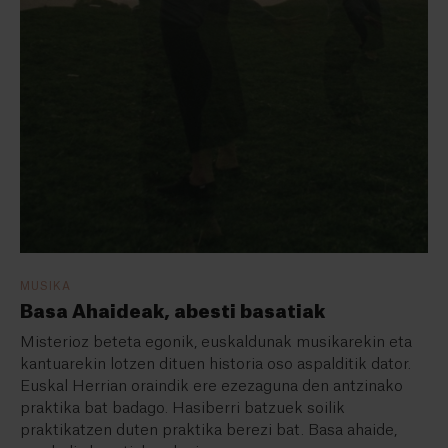
MUSIKA
Basa Ahaideak, abesti basatiak
Misterioz beteta egonik, euskaldunak musikarekin eta
kantuarekin lotzen dituen historia oso aspalditik dator.
Euskal Herrian oraindik ere ezezaguna den antzinako
praktika bat badago.
Hasiberri batzuek soilik
praktikatzen duten praktika berezi bat.
Basa ahaide,