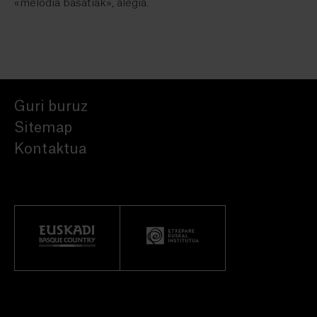
«melodia basatiak», alegia.
Guri buruz
Sitemap
Kontaktua