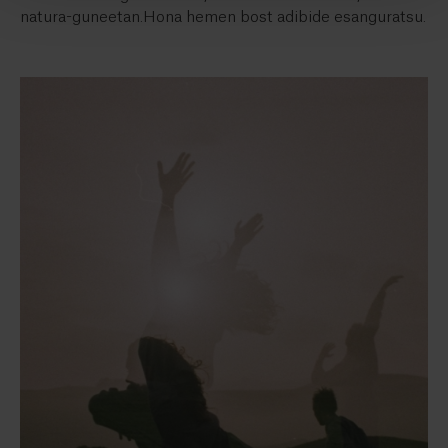
natura-guneetan.Hona hemen bost adibide esanguratsu.