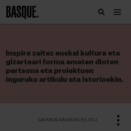
BASQUE.
Inspira zaitez euskal kultura eta
gizarteari forma ematen dioten
pertsona eta proiektuen
inguruko artikulu eta istorioekin.
GAIAREN ARABERA BILATU