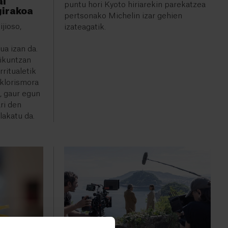
al
puntu hori Kyoto hiriarekin parekatzea
girakoa
pertsonako Michelin izar gehien
jioso,
izateagatik.
ua izan da.
aikuntzan
rritualetik
lklorismora
, gaur egun
ri den
ilakatu da.