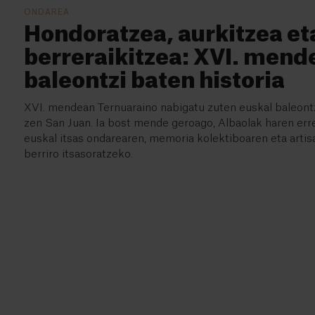
ONDAREA
Hondoratzea, aurkitzea et
berreraikitzea: XVI. mend
baleontzi baten historia
XVI. mendean Ternuaraino nabigatu zuten euskal baleont
zen San Juan. Ia bost mende geroago, Albaolak haren erre
euskal itsas ondarearen, memoria kolektiboaren eta artis
berriro itsasoratzeko.