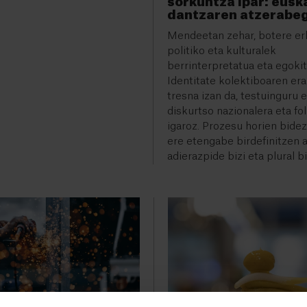
sorkuntza ipar: eusk
dantzaren atzerabe
Mendeetan zehar, botere erli
politiko eta kulturalek
berrinterpretatua eta egokit
Identitate kolektiboaren er
tresna izan da, testuinguru e
diskurtso nazionalera eta fo
igaroz. Prozesu horien bidez
ere etengabe birdefinitzen a
adierazpide bizi eta plural b