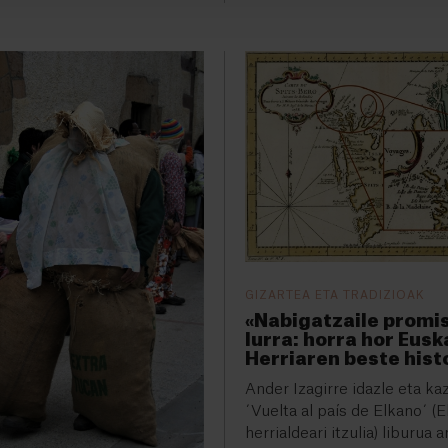
GIZARTEA ETA TRADIZIOAK
«Nabigatzaile promi
lurra: horra hor Eusk
Herriaren beste hist
Ander Izagirre idazle eta ka
´Vuelta al país de Elkano´ (
herrialdeari itzulia) liburua a