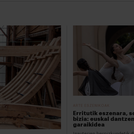
ARTE ESZENIKOAK
Erritutik eszenara, 
bizia: euskal dantzen
garaikidea
Inauterien berpizkundetik d