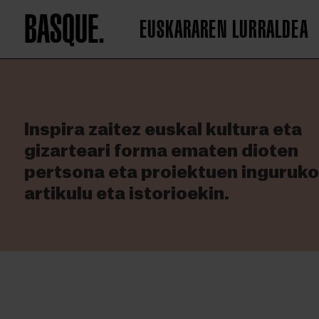
BASQUE.
EUSKARAREN LURRALDEA
Inspira zaitez euskal kultura eta
gizarteari forma ematen dioten
pertsona eta proiektuen inguruk
artikulu eta istorioekin.