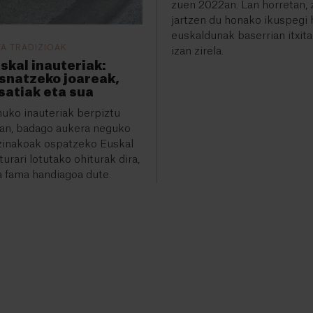
zuen 2022an. Lan horretan, 
jartzen du honako ikuspegi 
euskaldunak baserrian itxita
TA TRADIZIOAK
izan zirela.
skal inauteriak:
snatzeko joareak,
satiak eta sua
uko inauteriak berpiztu
tan, badago aukera neguko
tzinakoak ospatzeko Euskal
urari lotutako ohiturak dira,
a fama handiagoa dute.