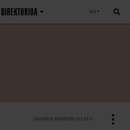
DIREKTORIOA
ES
EU
EN
GAIAREN ARABERA BILATU