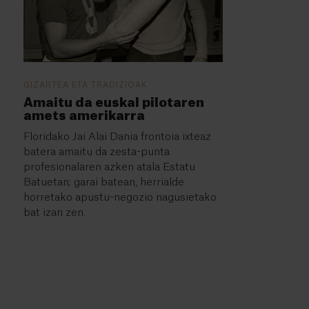
GIZARTEA ETA TRADIZIOAK
Amaitu da euskal pilotaren
amets amerikarra
Floridako Jai Alai Dania frontoia ixteaz
batera amaitu da zesta-punta
profesionalaren azken atala Estatu
Batuetan; garai batean, herrialde
horretako apustu-negozio nagusietako
bat izan zen.