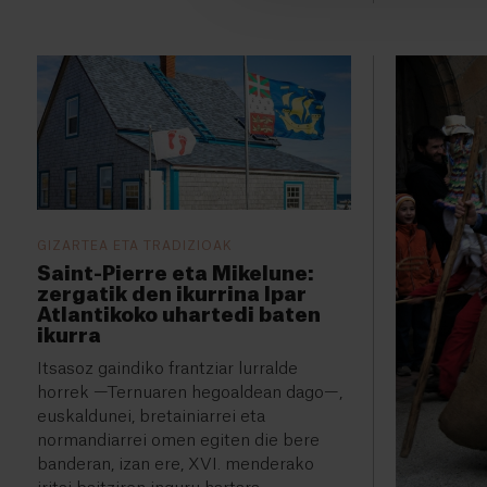
GIZARTEA ETA TRADIZIOAK
Saint-Pierre eta Mikelune:
zergatik den ikurrina Ipar
Atlantikoko uhartedi baten
ikurra
Itsasoz gaindiko frantziar lurralde
horrek —Ternuaren hegoaldean dago—,
euskaldunei, bretainiarrei eta
normandiarrei omen egiten die bere
banderan, izan ere, XVI. menderako