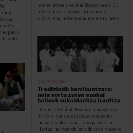
horren atzean, euskal diasporaren 150
fia
urteko historia dago: artzainena,
 honek
pilotariena, hotelariena eta etorkinena.
burua.
tea eta
o espazio
ahi anitz
GASTRONOMIA
Tradiziotik berrikuntzara:
nola sortu zuten euskal
balioek sukaldaritza iraultza
Donostia Euskal Herriko itsasertzeko
hiri txiki bat da, eta itsas pasealeku
lasaia eta alde zahar ikusgarria ditu.
Hortaz, harrigarria izan daiteke mapako