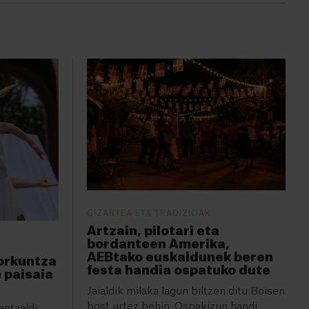
GIZARTEA ETA TRADIZIOAK
Artzain, pilotari eta
bordanteen Amerika,
AEBtako euskaldunek beren
sorkuntza
festa handia ospatuko dute
 paisaia
Jaialdik milaka lagun biltzen ditu Boisen
bost urtez behin. Ospakizun handi
antzaldi