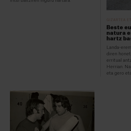
iritsi baitziren inguru hartara.
GIZARTEA E
Beste eu
natura e
hartz ba
Landa-erem
diren hone
erritual an
Herrian. Nat
eta gero et