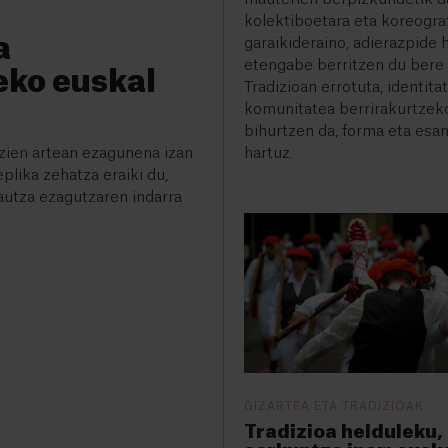
kolektiboetara eta koreogra
a
garaikideraino, adierazpide
etengabe berritzen du bere 
eko euskal
Tradizioan errotuta, identita
komunitatea berrirakurtzek
bihurtzen da, forma eta esan
zien artean ezagunena izan
hartuz.
plika zehatza eraiki du,
autza ezagutzaren indarra
GIZARTEA ETA TRADIZIOAK
Tradizioa helduleku,