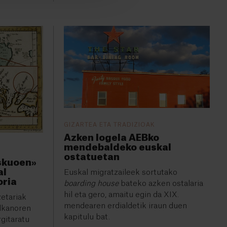
GIZARTEA ETA TRADIZIOAK
Azken logela AEBko
mendebaldeko euskal
ostatuetan
skuoen»
al
Euskal migratzaileek sortutako
oria
boarding house
bateko azken ostalaria
hil eta gero, amaitu egin da XIX.
zetariak
mendearen erdialdetik iraun duen
Elkanoren
kapitulu bat.
rgitaratu