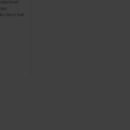
zalantzan
hau:
ko herri bat