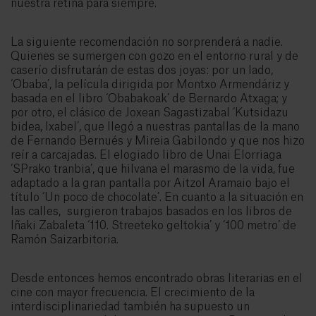
nuestra retina para siempre.
La siguiente recomendación no sorprenderá a nadie.
Quienes se sumergen con gozo en el entorno rural y de
caserío disfrutarán de estas dos joyas: por un lado,
‘Obaba’, la película dirigida por Montxo Armendáriz y
basada en el libro ‘Obabakoak’ de Bernardo Atxaga; y
por otro, el clásico de Joxean Sagastizabal ‘Kutsidazu
bidea, Ixabel’, que llegó a nuestras pantallas de la mano
de Fernando Bernués y Mireia Gabilondo y que nos hizo
reír a carcajadas. El elogiado libro de Unai Elorriaga
‘SPrako tranbia’, que hilvana el marasmo de la vida, fue
adaptado a la gran pantalla por Aitzol Aramaio bajo el
título ‘Un poco de chocolate’. En cuanto a la situación en
las calles, surgieron trabajos basados en los libros de
Iñaki Zabaleta ‘110. Streeteko geltokia’ y ‘100 metro’ de
Ramón Saizarbitoria.
Desde entonces hemos encontrado obras literarias en el
cine con mayor frecuencia. El crecimiento de la
interdisciplinariedad también ha supuesto un