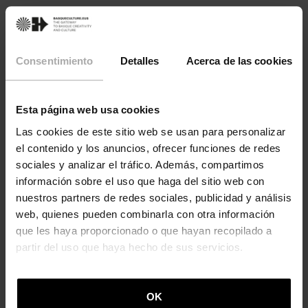
Consentimiento
Detalles
Acerca de las cookies
Esta página web usa cookies
Las cookies de este sitio web se usan para personalizar
el contenido y los anuncios, ofrecer funciones de redes
sociales y analizar el tráfico. Además, compartimos
información sobre el uso que haga del sitio web con
nuestros partners de redes sociales, publicidad y análisis
web, quienes pueden combinarla con otra información
que les haya proporcionado o que hayan recopilado a
LITERATURA Y LIBROS
partir del uso que haya hecho de sus servicios.
Uxue Alberdi, una mirada única al mundo
que la rodea
Muchos universos conviven en el interior de Uxue
OK
Alberdi (1984 Elgoibar). Bertsolari y escritora, en su