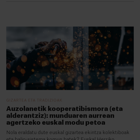
GIZARTEA ETA TRADIZIOAK
Auzolanetik kooperatibismora (eta
alderantziz): munduaren aurrean
agertzeko euskal modu petoa
Nola eraldatu dute euskal gizartea ekintza kolektiboak
eta balio-sistema komun batek? Euskal Herriko