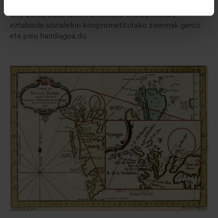
Euskal zinemagintzak, berezkoak dituen ezaugarri ugari
ditu baina, bada azken urteotako ekoizpenetan,
eztabaida sozialekin konprometitutako zinemak geroz
eta pisu handiagoa du.