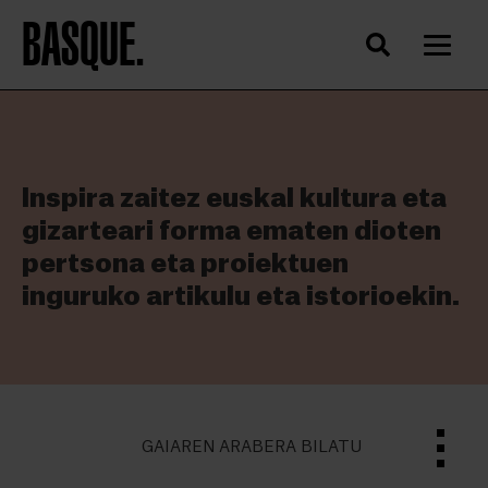
BASQUE.
Inspira zaitez euskal kultura eta
gizarteari forma ematen dioten
pertsona eta proiektuen
inguruko artikulu eta istorioekin.
GAIAREN ARABERA BILATU