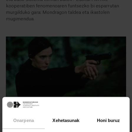
kooperatiben fenomenoaren funtsezko bi esparrutan
murgilduko gara: Mondragon taldea eta ikastolen
mugimendua.
ZINEMA ETA IKUS-ENTZUNEZKOAK
Gatazka eta bizikidetza zinemaren
begietatik
Onarpena
Xehetasunak
Honi buruz
Euskal Herriko gatazkak aztarna handia utzi du