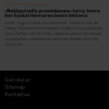
GIZARTEA ETA TRADIZIOAK
«Nabigatzaile promiskuoen» lurra: horra
hor Euskal Herriaren beste historia
Ander Izagirre idazle eta kazetariak ´Vuelta al país de
Elkano´ (Elkanoren herrialdeari itzulia) liburua argitaratu
zuen 2022an. Lan horretan, zalantzan jartzen du honako
ikuspegi hau: euskaldunak baserrian itxitako herri bat
izan zirela.
Guri buruz
Sitemap
Kontaktua