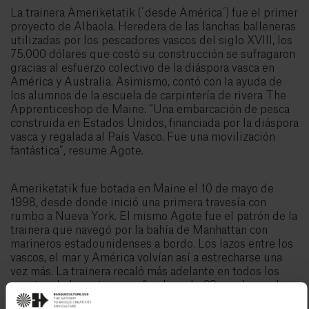
La trainera Ameriketatik (´desde América´) fue el primer
proyecto de Albaola. Heredera de las lanchas balleneras
utilizadas por los pescadores vascos del siglo XVIII, los
75.000 dólares que costó su construcción se sufragaron
gracias al esfuerzo colectivo de la diáspora vasca en
América y Australia. Asimismo, contó con la ayuda de
los alumnos de la escuela de carpintería de rivera The
Apprenticeshop de Maine. “Una embarcación de pesca
construida en Estados Unidos, financiada por la diáspora
vasca y regalada al País Vasco. Fue una movilización
fantástica”, resume Agote.
Ameriketatik fue botada en Maine el 10 de mayo de
1998, desde donde inició una primera travesía con
rumbo a Nueva York. El mismo Agote fue el patrón de la
trainera que navegó por la bahía de Manhattan con
marineros estadounidenses a bordo. Los lazos entre los
vascos, el mar y América volvían así a estrecharse una
vez más. La trainera recaló más adelante en todos los
puertos de la costa vasca, “realizando 29 escalas, cada
una de ellas con una tripulación de 12 remeros