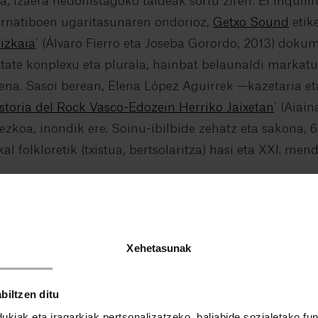
, izaera hedonistagoko taldeak sortu ziren: El Inquili
ernatiboen ugaritasunaren ondorioz,
Getxo Sound
etike
Bizkaia
’ (Álvaro Fierro eta Joseba Gorordo, 2013) dok
itate konplexu eta plurala, hainbat belaunaldi markatu
ena. Sasoi berean, Elena López Aguirrek —kazetaria et
storia del Rock Vasco-Edozein Herriko Jaixetan
’ (Aiain
sezkoa, inondik ere. Soinu-ibilbide zehatz eta sakona, 6
l folkloretik (txistua, bertsolaritza) hasi eta XXI. men
Xehetasunak
biltzen ditu
ukiak eta iragarkiak pertsonalizatzeko, baliabide sozialetako f