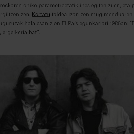
rockaren ohiko parametroetatik ihes egiten zuen, eta 
rgiltzen zen.
Kortatu
taldea izan zen mugimenduaren i
guruzak hala esan zion El País egunkariari 1986an: “E
 ergelkeria bat”.