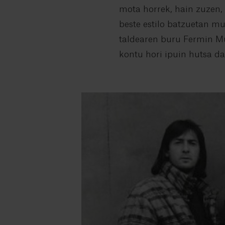
mota horrek, hain zuzen, 
beste estilo batzuetan mu
taldearen buru Fermin Mu
kontu hori ipuin hutsa da,