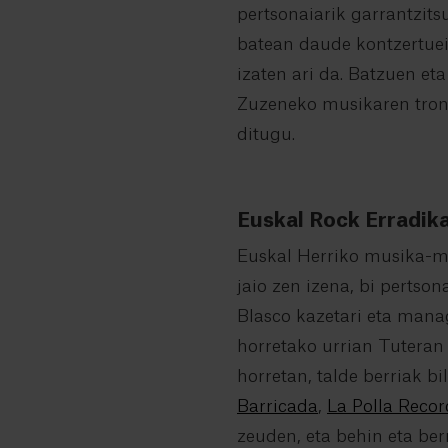
pertsonaiarik garrantzits
batean daude kontzertuei 
izaten ari da. Batzuen et
Zuzeneko musikaren tronu
ditugu.
Euskal Rock Erradik
Euskal Herriko musika-m
jaio zen izena, bi pertson
Blasco kazetari eta mana
horretako urrian Tuteran 
horretan, talde berriak b
Barricada
,
La Polla Recor
zeuden, eta behin eta ber