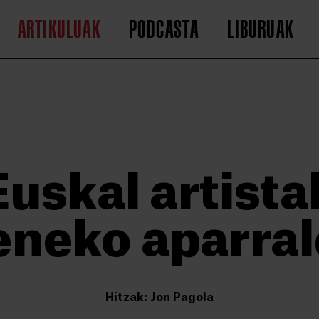
ARTIKULUAK
PODCASTA
LIBURUAK
Euskal artista
eneko aparral
Hitzak: Jon Pagola