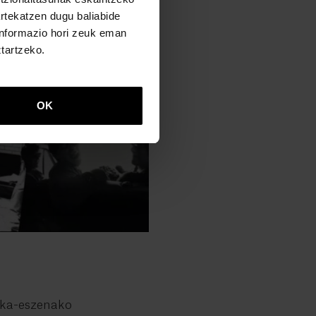
artekatzen dugu baliabide
 informazio hori zeuk eman
ztartzeko.
OK
)
ika-eszenako