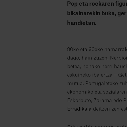
Pop eta rockaren figur
bikainarekin buka, ger
handietan.
80ko eta 90eko hamarrald
dago, hain zuzen, Nerbioi 
betea, honako herri hauek
eskuineko ibaiertza —Get
mutua, Portugaleteko zubi
ekonomiko eta sozialaren
Eskorbuto, Zarama edo Pa
Erradikala
deitzen zen est