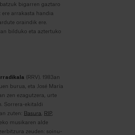
o batzuk bigarren gaztaro
t ere arrakasta handia
ardute oraindik ere.
an bilduko eta aztertuko
rradikala
(RRV). 1983an
luen burua, eta José María
 zen ezagutzera, urte
. Sorrera-ekitaldi
zan zuten:
Basura
,
RIP
,
abeko musikaren alde
 zerbitzura zeuden: soinu-