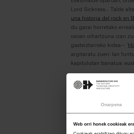
Eskuinalde oparoan, ordea
Lord Sickness… Talde alt
una historia del rock en 
du garai horretako erreal
osoan oihartzuna izan zu
gasteiztarreko kidea— ‘
Hi
argitaratu zuen: lan funt
kapitulutan banatua: euska
Onarpena
Web orri honek cookieak era
Cookieak erabiltzen ditugu ed