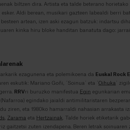
uenak biltzen dira. Artista eta talde beterano horietak
esker. Aldi berean, musikari gazteen labealdi berri ba
a besteen artean, izen aski ezagun batzuk: indartsu dih
aren kinka hiru bloke handitan banatuta dago: jarrai
alarenak
arkarik ezagunena eta polemikoena da
Euskal Rock E
aren eskutik: Mariano Goñi, ´Soinua´ eta ´
Oihuka
´ zigi
gerra.
RRV
ri buruzko manifestua
Egin
egunkarian eman
(Nafarroa) egindako jaialdi antimilitaristaren bezperan
ildu ziren, eta 1980ko hamarraldi nahasian arrakasta i
ds
,
Zarama
eta
Hertzainak
. Talde horiek etiketarik g
riz gaitzetsi zuten izendapena. Beren letrak soinuaren