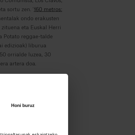
no Comunista, Los Clavos,
ta sortu zen. ‘
160 metros:
umentalak ondo erakusten
 zituena eta Euskal Herri
a Potato reggae-talde
ai edizioak) liburua
50 orrialde luzea, 30
dera artera doa.
Honi buruz
untzionaltasunak eskaintzeko