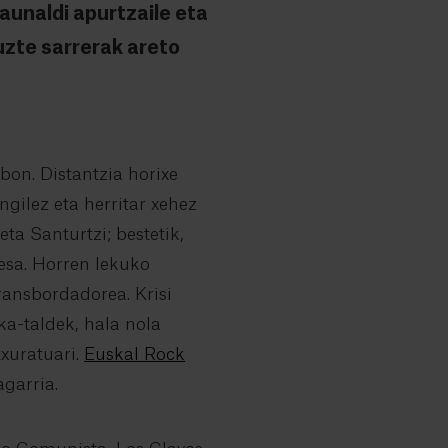
aunaldi apurtzaile eta
uzte sarrerak areto
bon. Distantzia horixe
ngilez eta herritar xehez
ta Santurtzi; bestetik,
esa. Horren lekuko
ransbordadorea. Krisi
a-taldek, hala nola
xuratuari.
Euskal Rock
agarria.