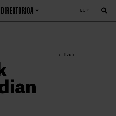
DIREKTORIOA
ES
EU
EN
Itzuli
k
dian