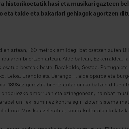
a historikoetatik hasi eta musikari gazteen bel
o eta talde eta bakarlari gehiagok agortzen dit
ien artean, 160 metrok amildegi bat osatzen zuten Bil
ibaiaren bi ertzen artean. Alde batean, Ezkerraldea, la
 osatua besteak beste: Barakaldo, Sestao, Portugalete e
xo, Leioa, Erandio eta Berango—, alde oparoa eta burg
a, 1893az geroztik bi ertz antagoniko batzen dituen t
 ondoriozko amorruan eta ezinegonean, hainbat musik
rabellum-ek, suminez kontra egin zioten sistema mat
ilo hura. Musika azeleratua, kontrakulturala eta kitzik