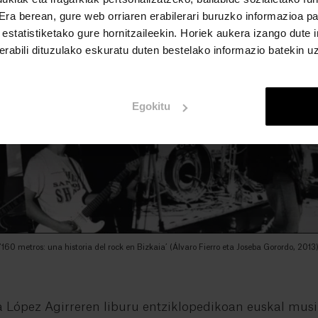
 Era berean, gure web orriaren erabilerari buruzko informazioa p
a estatistiketako gure hornitzaileekin. Horiek aukera izango dute
rabili dituzulako eskuratu duten bestelako informazio batekin u
Egokitu
‘160 metros: una historia del rock en Bizkaia’ (Álvaro Fierro eta Joseba Gorordo, 2013
 López Agirreren liburu entziklopedikoan euskal mus