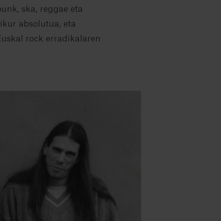
punk, ska, reggae eta
kur absolutua, eta
uskal rock erradikalaren