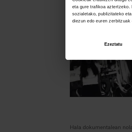
eta gure trafikoa aztertzeko.
sozialetako, publizitateko et
diezun edo euren zerbitzuak e
Ezeztatu
Hala dokumentalean nola