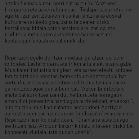
arteko fusioak kutsu berri bat hartu du ‘Aaztiyen’
hirugarren eta azken albumean. Txalaparta aurretik ere
agertu izan zen Zetaken musikan, antzinako euskal
kulturaren sinbolo gisa, baina taldearen disko
bertakoena bidaia baten amaiera ere izan da, eta
iruditeria mitologiko autoktonoa barne hartuta,
kontakizun fantastiko bat eraiki du.
Reparazek egoki deritzon moduan garatzen du bere
ibilbidea. Lasterbiderik eta trikimailu efektistarik gabe.
Musikaren industria singleari eta sareen efektu kolpeei
lotuta bizi den honetan, berak album kontzeptual bat
sortu du, osotasuna abestien indibidualtasuna baino
garrantzitsuagoa den album bat. “Azken bi urteetan,
ahots bat aurkitzea izan dut helburu, eta horregatik
eman diot presentzia handiagoa hurbilekoari, etxekoari”,
aitortu zien musikari nafarrak hedabideei ‘Aaztiyen’
aurkeztu zuenean; izenburuak ‘duela gutxi’ esan nahi du
Reparazen herriko dialektoan. “Orain arrakastatsuago
sentitzen naiz, Arbizun bakarrik idatz zitekeen disko bat
konposatu dudala uste dudan unetik”.