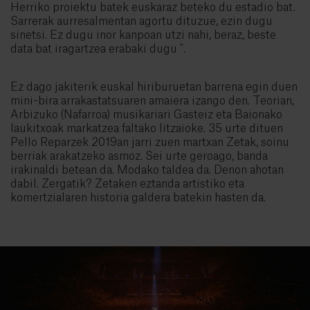
Herriko proiektu batek euskaraz beteko du estadio bat.
Sarrerak aurresalmentan agortu dituzue, ezin dugu
sinetsi. Ez dugu inor kanpoan utzi nahi, beraz, beste
data bat iragartzea erabaki dugu ".
Ez dago jakiterik euskal hiriburuetan barrena egin duen
mini-bira arrakastatsuaren amaiera izango den. Teorian,
Arbizuko (Nafarroa) musikariari Gasteiz eta Baionako
laukitxoak markatzea faltako litzaioke. 35 urte dituen
Pello Reparzek 2019an jarri zuen martxan Zetak, soinu
berriak arakatzeko asmoz. Sei urte geroago, banda
irakinaldi betean da. Modako taldea da. Denon ahotan
dabil. Zergatik? Zetaken eztanda artistiko eta
komertzialaren historia galdera batekin hasten da.