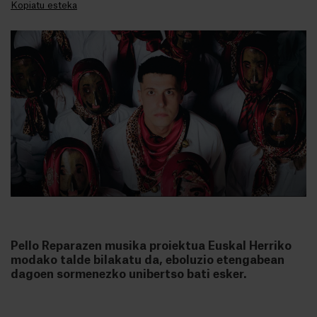
Kopiatu esteka
Pello Reparazen musika proiektua Euskal Herriko
modako talde bilakatu da, eboluzio etengabean
dagoen sormenezko unibertso bati esker.