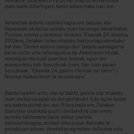
Vendetta’ zuzeneko EPa (2018) tiradizo komertziala
zuen talde dibertigarri haren azken traka izan zen.
Vendettak alderdi sentikorragoa ere bazuen, eta
Reparazek abileziaz ustiatu zuen hurrengo hamarkadan.
‘Fuimos, somos y seremos’ diskoko ‘Ekainak 24’ abestia,
2012koa, Zetaken lehen etapako kanta ezagunenetako
bat den ‘Zeinen ederra izango den’ balada xarmagarria
baino zortzi urte lehenagokoa da. Abestiaren hitzak,
nostalgiaz eta irudi poetikoz beteak, egun oso
esanguratsu bati buruzkoak ziren, San Joan gauari
buruzkoak: “Ekainak 24, gabon. Herrian zer berri? /
Neurea malkoz busti ta zeuena egin”.
Banda harekin aritu izan ez balitz, gerora izar bilakatu
zuen mutazioa agian ez zen gertatuko. Edo agian beste
era batera gertatuko zen. Bitxia bada ere, Zetaken
diskurtso musikala guztiz desberdina izan arren,
aurreko taldearena baino askoz
cool
eta
panoramikoagoa, zenbait lotura ezar daitezke bi
proiektuen artean. Vendettan egindako ibilbidea nola