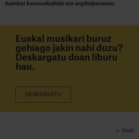
hainbat komunikabide eta argitalpenetan.
Euskal musikari buruz
gehiago jakin nahi duzu?
Deskargatu doan liburu
hau.
DESKARGATU
Itzuli