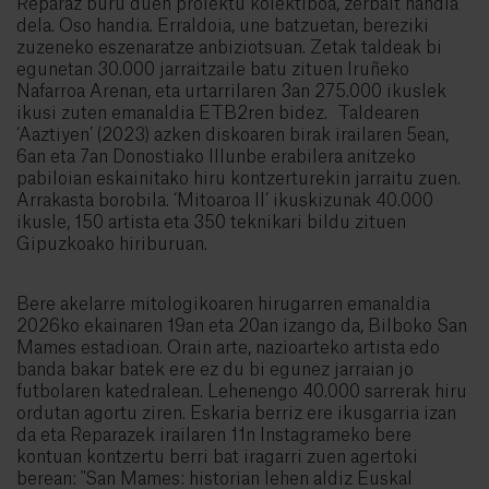
Reparaz buru duen proiektu kolektiboa, zerbait handia
dela. Oso handia. Erraldoia, une batzuetan, bereziki
zuzeneko eszenaratze anbiziotsuan. Zetak taldeak bi
egunetan 30.000 jarraitzaile batu zituen Iruñeko
Nafarroa Arenan, eta urtarrilaren 3an 275.000 ikuslek
ikusi zuten emanaldia ETB2ren bidez. Taldearen
‘Aaztiyen’ (2023) azken diskoaren birak irailaren 5ean,
6an eta 7an Donostiako Illunbe erabilera anitzeko
pabiloian eskainitako hiru kontzerturekin jarraitu zuen.
Arrakasta borobila. ‘Mitoaroa II’ ikuskizunak 40.000
ikusle, 150 artista eta 350 teknikari bildu zituen
Gipuzkoako hiriburuan.
Bere akelarre mitologikoaren hirugarren emanaldia
2026ko ekainaren 19an eta 20an izango da, Bilboko San
Mames estadioan. Orain arte, nazioarteko artista edo
banda bakar batek ere ez du bi egunez jarraian jo
futbolaren katedralean. Lehenengo 40.000 sarrerak hiru
ordutan agortu ziren. Eskaria berriz ere ikusgarria izan
da eta Reparazek irailaren 11n Instagrameko bere
kontuan kontzertu berri bat iragarri zuen agertoki
berean: "San Mames: historian lehen aldiz Euskal