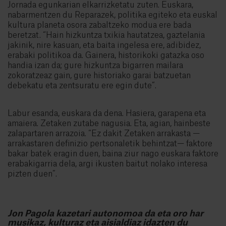
Jornada egunkarian elkarrizketatu zuten. Euskara,
nabarmentzen du Reparazek, politika egiteko eta euskal
kultura planeta osora zabaltzeko modua ere bada
beretzat. “Hain hizkuntza txikia hautatzea, gaztelania
jakinik, nire kasuan, eta baita ingelesa ere, adibidez,
erabaki politikoa da. Gainera, historikoki gatazka oso
handia izan da; gure hizkuntza bigarren mailara
zokoratzeaz gain, gure historiako garai batzuetan
debekatu eta zentsuratu ere egin dute”.
Labur esanda, euskara da dena. Hasiera, garapena eta
amaiera. Zetaken zutabe nagusia. Eta, agian, hainbeste
zalapartaren arrazoia. “Ez dakit Zetaken arrakasta —
arrakastaren definizio pertsonaletik behintzat— faktore
bakar batek eragin duen, baina ziur nago euskara faktore
erabakigarria dela, argi ikusten baitut nolako interesa
pizten duen”.
Jon Pagola kazetari autonomoa da eta oro har
musikaz, kulturaz eta aisialdiaz idazten du