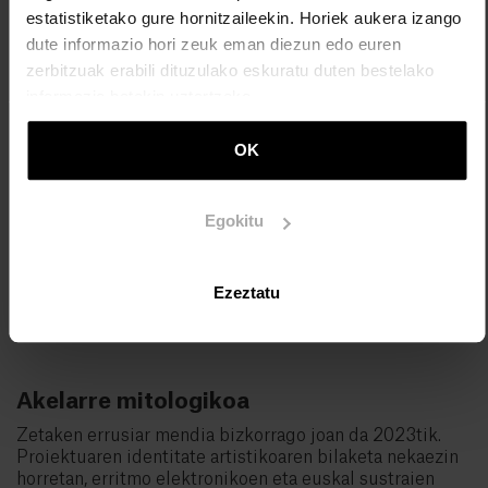
estatistiketako gure hornitzaileekin. Horiek aukera izango
dute informazio hori zeuk eman diezun edo euren
zerbitzuak erabili dituzulako eskuratu duten bestelako
informazio batekin uztartzeko.
OK
Egokitu
Zetak, ´Mitoaroa´. Argazkia: Jagoba Manterola
Ezeztatu
Akelarre mitologikoa
Zetaken errusiar mendia bizkorrago joan da 2023tik.
Proiektuaren identitate artistikoaren bilaketa nekaezin
horretan, erritmo elektronikoen eta euskal sustraien