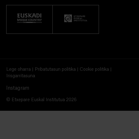
Lege oharra
Pribatutasun politika
Cookie politika
Irisgarritasuna
Instagram
© Etxepare Euskal Institutua 2026