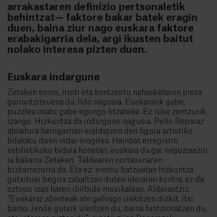
arrakastaren definizio pertsonaletik
behintzat— faktore bakar batek eragin
duen, baina ziur nago euskara faktore
erabakigarria dela, argi ikusten baitut
nolako interesa pizten duen.
Euskara indargune
Zetaken soinu, irudi eta kontzeptu nahasketaren pieza
garrantzitsuena da. Ildo nagusia. Euskararik gabe,
puzzlea osatu gabe egongo litzateke. Ez luke zentzurik
izango. Hizkuntza da indargune nagusia. Pello Reparaz
abiadura harrigarrian eraldatzen den figura artistiko
bilakatu duen indar eragilea. Hainbat erregistro
estilistikoko bidaia honetan, euskara da gai negoziaezin
ia bakarra Zetaken. Taldearen nortasunaren
bizkarrezurra da. Eta ez: eremu batzuetan hizkuntza
gutxituei begira zabaltzen duten ideiaren kontra, ez da
oztopo izan haren ibilbide musikalean. Alderantziz.
“Euskaraz abesteak ate gehiago irekitzen dizkit, itxi
baino. Jende gutxik ulertzen du, baina funtzionatzen du,