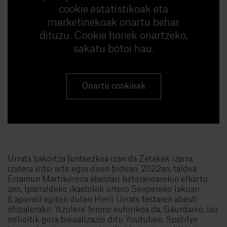
cookie estatistikoak eta
marketinekoak onartu behar
dituzu. Cookie horiek onartzeko,
sakatu botoi hau.
Onartu cookieak
Urrats bakoitza funtsezkoa izan da Zetakek izarra
izatera iritsi arte egin duen bidean. 2022an, taldea
Erramun Martikorena abeslari beteranoarekin elkartu
zen, Iparraldeko ikastolek urtero Senpereko lakuan
(Lapurdi) egiten duten Herri Urrats festaren abesti
ofizialerako. ‘Itzulera’ himno euforikoa da. Gaurdaino, lau
milioitik gora bisualizazio ditu Youtuben. Spotifyn