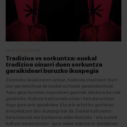
ARTE ESZENIKOAK
Tradizioa vs sorkuntza: euskal
tradizioa oinarri duen sorkuntza
garaikideari buruzko ikuspegia
Zuzeneko ikuskizunen arloan, tradizioa inspirazio-iturri
oso garrantzitsua da euskal sortzaile garaikideentzat.
Asko gara horretan inspiratzen garenak idazkera berriak
garatzeko. Kultura tradizionala oinarri hartuta sortzen
dugu gure arte garaikidea. Eta arlo artistiko guztietan
errepikatzen den ikuspegi bat da. Euskal kulturaren
berezitasuna eta bizitasuna aldarrikatzeko −eta euskal
kultura mantentzeko− gure nahia islatzen ei duelakoan.