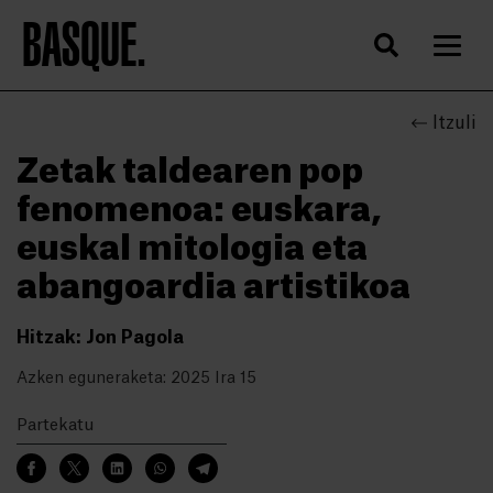
BASQUE.
Itzuli
Zetak taldearen pop
fenomenoa: euskara,
euskal mitologia eta
abangoardia artistikoa
Hitzak: Jon Pagola
Azken eguneraketa: 2025 Ira 15
Partekatu