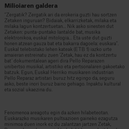
Milioiaren galdera
“Zergatik? Zergatik ari da erokeria guzti hau sortzen
Zetaken inguruan? Bidaiak, elkarrizketak, milaka eta
milaka lagun kontzertuetan… Nik asko sinesten dut
Zetaken: punta-puntako lantalde bat, musika
elektronikoa, euskal mitologia… Eta uste dut guzti
honen atzean gauza bat eta bakarra dagoela: euskara”.
Euskal telebistako lehen kateak (ETB 1) iazko urte
amaieran estreinatu zuen ‘Zetak, hau ez da kontzertu
bat’ dokumentalean ageri dira Pello Reparazen
unibertso musikal, artistiko eta pertsonalaren gakoetako
batzuk. Egun, Euskal Herriko musikaren industrian
Pello Reparaz artistari buruz hitz egingo da, seguru
asko, beste inori buruz baino gehiago. Inpaktu kultural
eta sozial ukaezina du.
Fenomenoa areagotu egin da azken hilabeteotan.
Euskarazko musikaren pultsazioen gaineko ezagutza
minimoa duen inork ez du zalantzan jartzen Zetak,