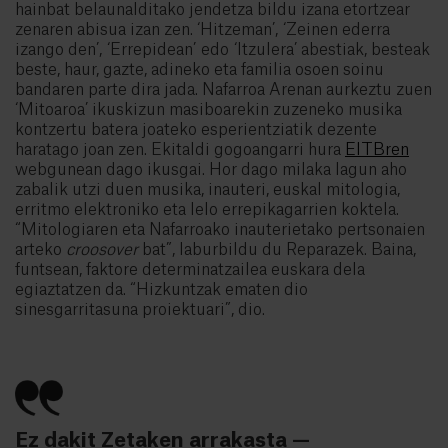
hainbat belaunalditako jendetza bildu izana etortzear
zenaren abisua izan zen. ‘Hitzeman’, ‘Zeinen ederra
izango den’, ‘Errepidean’ edo ‘Itzulera’ abestiak, besteak
beste, haur, gazte, adineko eta familia osoen soinu
bandaren parte dira jada. Nafarroa Arenan aurkeztu zuen
‘Mitoaroa’ ikuskizun masiboarekin zuzeneko musika
kontzertu batera joateko esperientziatik dezente
haratago joan zen. Ekitaldi gogoangarri hura
EITBren
webgunean dago ikusgai. Hor dago milaka lagun aho
zabalik utzi duen musika, inauteri, euskal mitologia,
erritmo elektroniko eta lelo errepikagarrien koktela.
“Mitologiaren eta Nafarroako inauterietako pertsonaien
arteko
croosover
bat”, laburbildu du Reparazek. Baina,
funtsean, faktore determinatzailea euskara dela
egiaztatzen da. “Hizkuntzak ematen dio
sinesgarritasuna proiektuari”, dio.
Ez dakit Zetaken arrakasta —