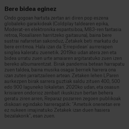
Bere bidea eginez
Ondo gogoan hartuta zertan ari diren pop eszena
globaleko garaikideak (Coldplay taldearen epika,
Moderat-en elektronika espantsiboa, M83-ren fantasia
retroa, Rosalíaren harritzeko gaitasuna), baina bere
sustrai nafarretan sakonduz, Zetakek beti markatu du
bere erritmoa. Hala izan da ‘Errepidean’ aurrerapen
singlea kaleratu zuenetik. 2019ko udan atera zen eta
bidea urratu zuen urte amaiaren argitaratuko zuen izen
bereko albumarentzat. Birak pandemia betean harrapatu
zuen taldea, baina musika osagai berriek harrera ona
izan zuten jarraitzaileen artean. Zetaken lehen LParen
aurkezpen birak sarrera guztiak saldu zituen 400, 500
edo 900 laguneko lokaletan. 2020ko udan, eta osasun
krisiaren ondorioz zenbait ikuskizun bertan behera
geratu ziren arren, Reparaz pozarren zegoen publikoak
diskoari egindako harreragatik: “Ametsik onenetan ere
ez nukeen imajinatuko Zetakek izan duen hasiera
bezalakorik”, esan zuen.