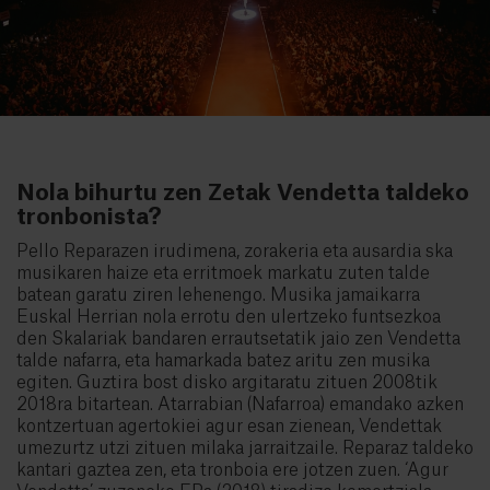
Nola bihurtu zen Zetak Vendetta taldeko
tronbonista?
Pello Reparazen irudimena, zorakeria eta ausardia ska
musikaren haize eta erritmoek markatu zuten talde
batean garatu ziren lehenengo. Musika jamaikarra
Euskal Herrian nola errotu den ulertzeko funtsezkoa
den Skalariak bandaren errautsetatik jaio zen Vendetta
talde nafarra, eta hamarkada batez aritu zen musika
egiten. Guztira bost disko argitaratu zituen 2008tik
2018ra bitartean. Atarrabian (Nafarroa) emandako azken
kontzertuan agertokiei agur esan zienean, Vendettak
umezurtz utzi zituen milaka jarraitzaile. Reparaz taldeko
kantari gaztea zen, eta tronboia ere jotzen zuen. ‘Agur