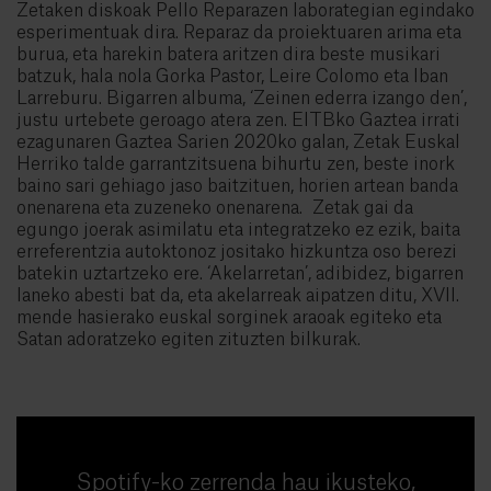
Zetaken diskoak Pello Reparazen laborategian egindako
esperimentuak dira. Reparaz da proiektuaren arima eta
burua, eta harekin batera aritzen dira beste musikari
batzuk, hala nola Gorka Pastor, Leire Colomo eta Iban
Larreburu. Bigarren albuma, ‘Zeinen ederra izango den’,
justu urtebete geroago atera zen. EITBko Gaztea irrati
ezagunaren Gaztea Sarien 2020ko galan, Zetak Euskal
Herriko talde garrantzitsuena bihurtu zen, beste inork
baino sari gehiago jaso baitzituen, horien artean banda
onenarena eta zuzeneko onenarena. Zetak gai da
egungo joerak asimilatu eta integratzeko ez ezik, baita
erreferentzia autoktonoz jositako hizkuntza oso berezi
batekin uztartzeko ere. ‘Akelarretan’, adibidez, bigarren
laneko abesti bat da, eta akelarreak aipatzen ditu, XVII.
mende hasierako euskal sorginek araoak egiteko eta
Satan adoratzeko egiten zituzten bilkurak.
Spotify-ko zerrenda hau ikusteko,