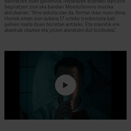
baloratzen zuen galdetuta, Reparazek atzerako ispilutik
begiratzen zion ska bandari MondoSonoro musika
aldizkarian: “Nire eskola izan da. Bertan ikasi nuen dena.
Horrek eman zion aukera 17 urteko tronbonista bati
gehien maite duen horretan aritzeko. Eta oraindik ere
abestiak idazten eta jotzen ateratzen dut bizibidea”.