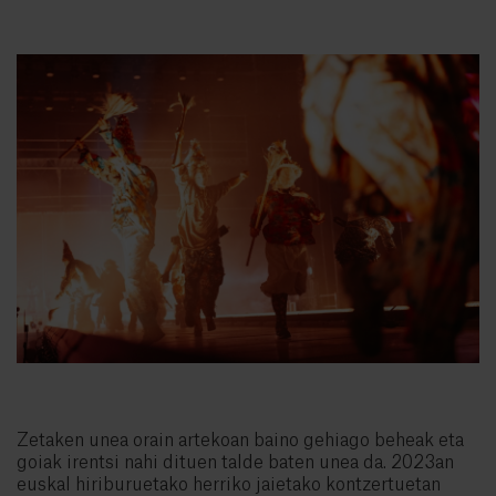
Zetaken unea orain artekoan baino gehiago beheak eta
goiak irentsi nahi dituen talde baten unea da. 2023an
euskal hiriburuetako herriko jaietako kontzertuetan