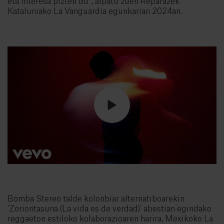
eta interesa pizten du”, aipatu zuen Reparazek
Kataluniako La Vanguardia egunkarian 2024an.
Bomba Stereo talde kolonbiar alternatiboarekin
‘Zoriontasuna (La vida es de verdad)’ abestian egindako
reggaeton estiloko kolaborazioaren harira, Mexikoko La