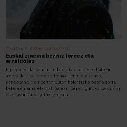
ZINEMA ETA IKUS-ENTZUNEZKOAK
Euskal zinema berria: loreez eta
erraldoiez
Egungo euskal zinema udaberriko lore eder batekin
aldera daiteke: bere zurtoinak, tente eta sendo,
eguzkitan dir-dir egiten duten koloretako petalo sorta
batera darama, eta, bat-batean, bere inguruko paisaiaren
edertasuna areagotu egiten da.