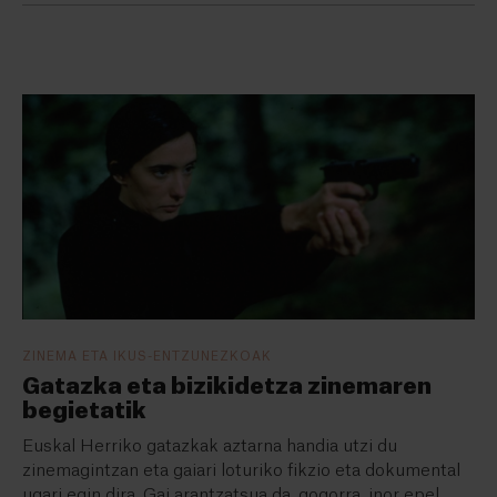
ZINEMA ETA IKUS-ENTZUNEZKOAK
Gatazka eta bizikidetza zinemaren
begietatik
Euskal Herriko gatazkak aztarna handia utzi du
zinemagintzan eta gaiari loturiko fikzio eta dokumental
ugari egin dira. Gai arantzatsua da, gogorra, inor epel