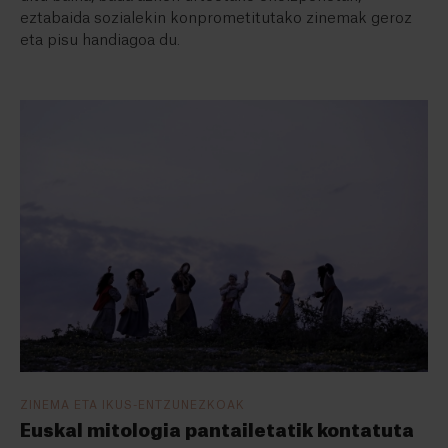
eztabaida sozialekin konprometitutako zinemak geroz
eta pisu handiagoa du.
ZINEMA ETA IKUS-ENTZUNEZKOAK
Euskal mitologia pantailetatik kontatuta