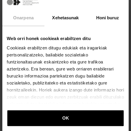
jorratzearekin batera, nazioarteko onespena iritsi da, eta
euskal animazioak eztanda moduko bat bizi duela esan
daiteke.
Onarpena
Xehetasunak
Honi buruz
Web orri honek cookieak erabiltzen ditu
Cookieak erabiltzen ditugu edukiak eta iragarkiak
pertsonalizatzeko, baliabide sozialetako
funtzionaltasunak eskaintzeko eta gure trafikoa
aztertzeko. Era berean, gure web orriaren erabilerari
buruzko informazioa partekatzen dugu baliabide
sozialetako, publizitateko eta estatistiketako gure
hornitzaileekin. Horiek aukera izango dute informazio hori
zeuk eman diezun edo euren zerbitzuak erabili dituzulako
eskuratu duten bestelako informazio batekin uztartzeko.
OK
GIZARTEA ETA TRADIZIOAK
Euskal kulturak bere sabaia hautsi du