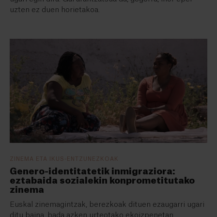
uzten ez duen horietakoa.
ZINEMA ETA IKUS-ENTZUNEZKOAK
Genero-identitatetik inmigraziora:
eztabaida sozialekin konprometitutako
zinema
Euskal zinemagintzak, berezkoak dituen ezaugarri ugari
ditu baina, bada azken urteotako ekoizpenetan,