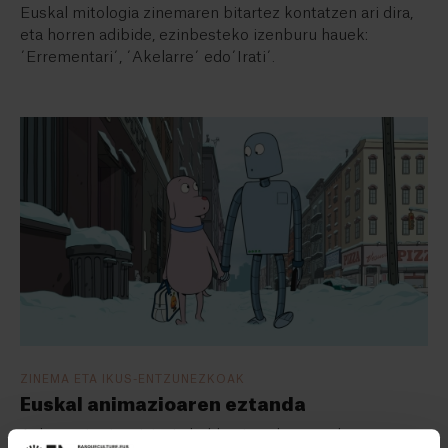
Euskal mitologia zinemaren bitartez kontatzen ari dira,
eta horren adibide, ezinbesteko izenburu hauek:
´Errementari´, ´Akelarre´ edo´Irati´.
ZINEMA ETA IKUS-ENTZUNEZKOAK
Euskal animazioaren eztanda
Azken urteetan, istorio heldu eta sakonagoak