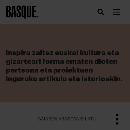
BASQUE.
Inspira zaitez euskal kultura eta
gizarteari forma ematen dioten
pertsona eta proiektuen
inguruko artikulu eta istorioekin.
GAIAREN ARABERA BILATU