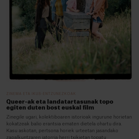
ZINEMA ETA IKUS-ENTZUNEZKOAK
Queer-ak eta landatartasunak topo
egiten duten bost euskal film
Zinegile ugari, kolektiboaren istorioak ingurune horietan
kokatzeak balio erantsia ematen dietela ohartu dira.
Kasu askotan, pertsona horiek urteetan jasandako
zapalkuntzaren jatorria herri txikietan topatu