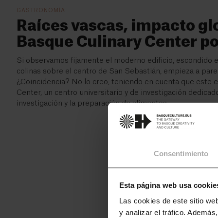
GASTRONOMÍA
Raíces vascas, impacto glo
Basque Culinary Center po
Si observamos fijamente el moderno edificio, escondido en
colinas sobre el centro de San Sebastián, empieza a parec
¿Coincidencia? No lo creo, teniendo en cuenta que este ed
Center, un centro universitario y de investigación dedicad
investigación y la preparación de alimentos.
Consentimiento
Esta página web usa cookie
Las cookies de este sitio we
y analizar el tráfico. Ademá