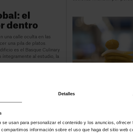
bal: el
r dentro
 una calle oculta en las
er una pila de platos.
ificio es el Basque Culinary
o íntegramente al estudio, la
Detalles
s
GASTRONOMÍA
Una lista de lugares
b se usan para personalizar el contenido y los anuncios, ofrecer
comer en el País Vas
s, compartimos información sobre el uso que haga del sitio web 