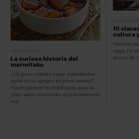
GASTRONOM
10 clave
cultura
Para los va
ciega. Fe p
GASTRONOMÍA
asunto de c
La curiosa historia del
marmitako
¿Un guiso caliente cuyos ingredientes
están en su apogeo en pleno verano?
Puede parecer contradictorio, pero el
plato vasco marmitako es precisamente
eso.