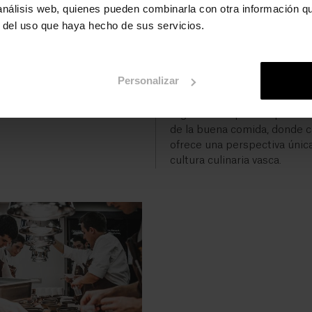
El País Vasco ofrece una ric
 análisis web, quienes pueden combinarla con otra información q
de experiencias gastronómi
r del uso que haya hecho de sus servicios.
las sociedades gastronómica
bares de pintxos hasta las si
fiestas locales, los restaura
Personalizar
estrellas Michelin y los
establecimientos tradicional
región es un paraíso para l
de la buena comida, donde c
ofrece una perspectiva única
cultura culinaria vasca.