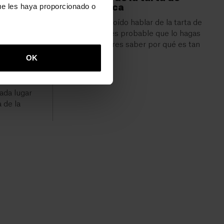
a variedad
ue les haya proporcionado o
queso vasca
cas, desde
Si aún no has oído hablar de la tarta de
s y los
queso vasca, es probable que lo hagas
drerías, las
pronto. ¿Quieres saber por qué es tan
ntes con
especial?
OK
es. Esta
os amantes
ada lugar
 de la